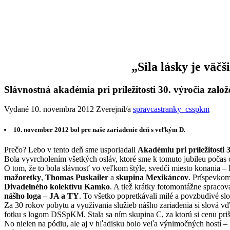
„Sila lásky je vä
Slávnostná akadémia pri príležitosti 30. výročia za
Vydané 10. novembra 2012 Zverejnil/a
spravcastranky_csspkm
10. november 2012 bol pre naše zariadenie deň s veľkým D.
Prečo? Lebo v tento deň sme usporiadali
Akadémiu pri príležitosti 
Bola vyvrcholením všetkých osláv, ktoré sme k tomuto jubileu počas 
O tom, že to bola slávnosť vo veľkom štýle, svedčí miesto konania 
mažoretky
,
Thomas Puskailer
a
skupina Mexikáncov
. Príspevkom
Divadelného kolektívu Kamko
. A tiež krátky fotomontážne spracov
nášho loga – JA a TY
. To všetko popretkávali milé a povzbudivé s
Za 30 rokov pobytu a využívania služieb nášho zariadenia si slová vďa
fotku s logom DSSpKM. Stala sa ním skupina C, za ktorú si cenu priš
No nielen na pódiu, ale aj v hľadisku bolo veľa výnimočných hostí –