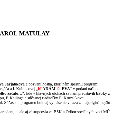
ROF. KAROL MATULAY
vá Jarjabková
a pozvaní hostia, ktorí nám spestrili program:
orgáča a I. Kubincovej „
hľ
ADÁM
ť
a EVA
“ v podaní nášho
šetko začalo…
“, kde v hlavných úlohách sa nám predstavili
bábky z
 P. Kailinga a súčasnej riaditeľky E. Kruzslíkovej.
čmi. Súčasťou programu bolo aj vyhlásenie víťaza za najoriginálnejšiu
h zariadení,… ale aj zástupcovia za BSK a Odbor sociálnych vecí MÚ