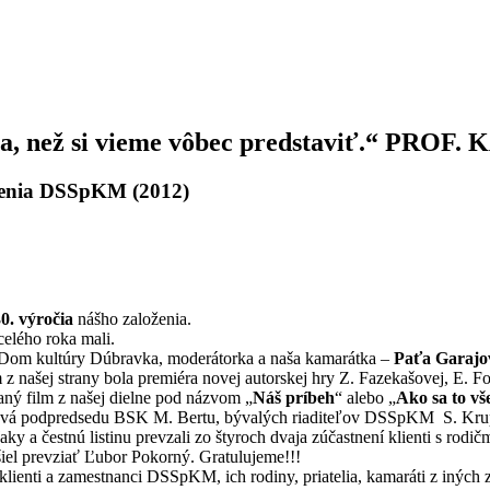
čšia, než si vieme vôbec predstaviť.“ P
loženia DSSpKM (2012)
30. výročia
nášho založenia.
celého roka mali.
– Dom kultúry Dúbravka, moderátorka a naša kamarátka –
Paťa Garajo
 z našej strany bola premiéra novej autorskej hry Z. Fazekašovej, E. F
aný film z našej dielne pod názvom „
Náš príbeh
“ alebo „
Ako sa to v
lová podpredsedu BSK M. Bertu, bývalých riaditeľov DSSpKM S. Krupu,
ky a čestnú listinu prevzali zo štyroch dvaja zúčastnení klienti s rodi
iel prevziať Ľubor Pokorný. Gratulujeme!!!
 klienti a zamestnanci DSSpKM, ich rodiny, priatelia, kamaráti z inýc