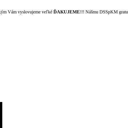
všetkým Vám vyslovujeme veľké
ĎAKUJEME
!!! Nášmu DSSpKM gratulu