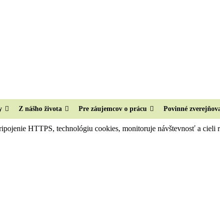
y
Z nášho života
Pre záujemcov o prácu
Povinné zverejňov
ripojenie HTTPS, technológiu cookies, monitoruje návštevnosť a cieli