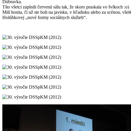
Dúbravka.
Títo všetci zaplnili červenú sálu tak, že skoro praskala vo švíkoch :o)
Milí hostia, či už ste boli na javisku, v hľadisku alebo za scénou, 
Holúbkovej „nové formy sociálnych služieb“.