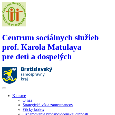
Centrum sociálnych služieb
prof. Karola Matulaya
pre deti a dospelých
Kto sme
O nás
Strategická vízia zamestnancov
Etický kódex
Oznamovanie protispoločenskej činnosti