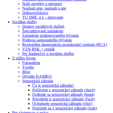
Naše projekty a sponzori
Napísali sme, napísali o nás
Dobrovoľníctvo
TU SME, n.f. - darovanie
Sociálne služby
Domov sociálnych služieb
Špecializované zariadenie
Zariadenie podporovaného bývania
Podpora samostatného bývania
Regionálne diagnosticko-poradenské centrum (RCA)
VZN BSK + cenník
Pre žiadateľov o sociálnu službu
Z nášho života
Fotogaléria
Tvorba
Blog
Divadlo KAMKO
Senzorická záhrada
Čo je senzorická záhrada?
Počúvajte v senzorickej záhrade (sluch)
Dotknite sa senzorickej záhrady (hmat)
Privoňajte k senzorickej záhrade (čuch)
Ochutnajte senzorickú záhradu (chuť)
Pozerajte sa v senzorickej záhrade (zrak)
Pre záujemcov o prácu