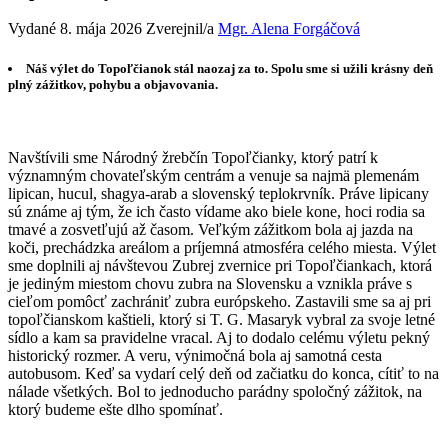
Vydané 8. mája 2026 Zverejnil/a
Mgr. Alena Forgáčová
Náš výlet do Topoľčianok stál naozaj za to. Spolu sme si užili krásny deň
plný zážitkov, pohybu a objavovania.
Navštívili sme Národný žrebčín Topoľčianky, ktorý patrí k
významným chovateľským centrám a venuje sa najmä plemenám
lipican, hucul, shagya-arab a slovenský teplokrvník. Práve lipicany
sú známe aj tým, že ich často vídame ako biele kone, hoci rodia sa
tmavé a zosvetľujú až časom. Veľkým zážitkom bola aj jazda na
koči, prechádzka areálom a príjemná atmosféra celého miesta. Výlet
sme doplnili aj návštevou Zubrej zvernice pri Topoľčiankach, ktorá
je jediným miestom chovu zubra na Slovensku a vznikla práve s
cieľom pomôcť zachrániť zubra európskeho. Zastavili sme sa aj pri
topoľčianskom kaštieli, ktorý si T. G. Masaryk vybral za svoje letné
sídlo a kam sa pravidelne vracal. Aj to dodalo celému výletu pekný
historický rozmer. A veru, výnimočná bola aj samotná cesta
autobusom. Keď sa vydarí celý deň od začiatku do konca, cítiť to na
nálade všetkých. Bol to jednoducho parádny spoločný zážitok, na
ktorý budeme ešte dlho spomínať.